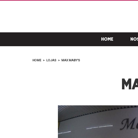
HOME
NO
HOME
>
LOJAS
>
MAX MABY’S
MA